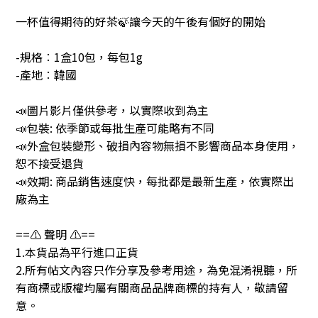
一杯值得期待的好茶🍃讓今天的午後有個好的開始
-規格︰1盒10包，每包1g
-產地︰韓國
📣圖片影片僅供參考，以實際收到為主
📣包裝: 依季節或每批生產可能略有不同
📣外盒包裝變形、破損內容物無損不影響商品本身使用，
恕不接受退貨
📣效期: 商品銷售速度快，每批都是最新生產，依實際出
廠為主
==⚠️ 聲明 ⚠️==
1.本貨品為平行進口正貨
2.所有帖文內容只作分享及參考用途，為免混淆視聽，所
有商標或版權均屬有關商品品牌商標的持有人，敬請留
意。