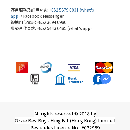
客戶服務及訂單查詢:
+852 5579 8831 (what's
app)
/
Facebook Messenger
觀塘門市電話: +852 3694 0980
批發
合作查詢: +852 5443 6485 (what's app)
All rights reserved © 2018 by
Ozzie BestBuy - Hing Fat (Hong Kong) Limited
Pesticides Licence No.: F032959