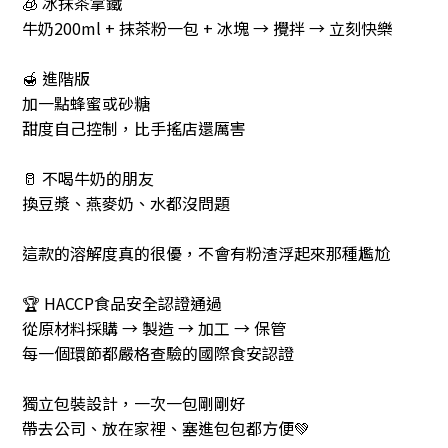
🧊 冰抹茶拿鐵
牛奶200ml + 抹茶粉一包 + 冰塊 → 攪拌 → 立刻快樂
🍯 進階版
加一點蜂蜜或砂糖
甜度自己控制，比手搖店還厲害
🥛 不喝牛奶的朋友
換豆漿、燕麥奶、水都沒問題
這款的溶解度真的很優，不會有粉渣浮起來那種尷尬
🏆 HACCP食品安全認證通過
從原材料採購 → 製造 → 加工 → 保管
每一個環節都嚴格查驗的國際食安認證
獨立包裝設計，一次一包剛剛好
帶去公司、放在家裡、塞進包包都方便💚