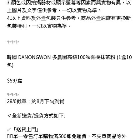
3.顏色或因拍攝器材或顯示螢幕等因素而與實物有異，以
上圖片及文字僅供參考，一切以實物為準。
4.以上資料及外盒包裝只供參考，商品外盒原廠有更換新
包裝權利，一切以實物為準。
✨✨✨
韓國 DANONGWON 多農園高級100%有機抹茶粉 (1盒10
包)
$59/盒
✨✨✨
29/6截單；約8月下旬到貨
🔆全新送貨/提貨方式如下:
✅「送貨上門」
👉🏻單一零售訂單購物滿500即免運費，不夾單商品除外