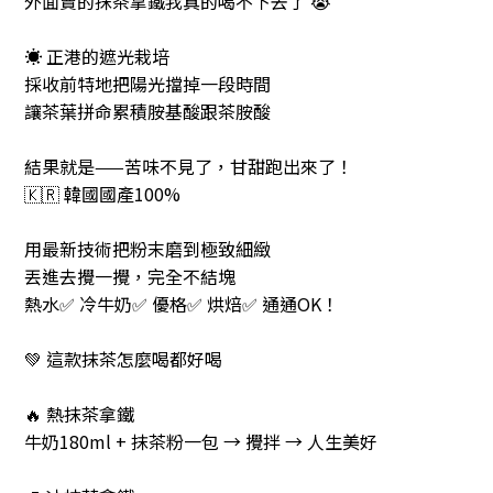
外面賣的抹茶拿鐵我真的喝不下去了 😭
☀️ 正港的遮光栽培
採收前特地把陽光擋掉一段時間
讓茶葉拼命累積胺基酸跟茶胺酸
結果就是——苦味不見了，甘甜跑出來了！
🇰🇷 韓國國產100%
用最新技術把粉末磨到極致細緻
丟進去攪一攪，完全不結塊
熱水✅ 冷牛奶✅ 優格✅ 烘焙✅ 通通OK！
💚 這款抹茶怎麼喝都好喝
🔥 熱抹茶拿鐵
牛奶180ml + 抹茶粉一包 → 攪拌 → 人生美好