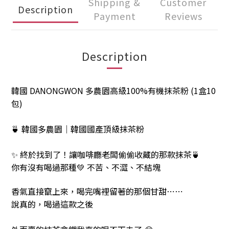
Shipping &
Customer
Description
Payment
Reviews
Description
韓國 DANONGWON 多農園高級100%有機抹茶粉 (1盒10
包)
🍵 韓國多農園｜韓國國產頂級抹茶粉
✨ 終於找到了！讓咖啡廳老闆偷偷收藏的那款抹茶🍵
你有沒有喝過那種💚 不苦、不澀、不結塊
香氣直接竄上來，喝完嘴裡留著的那個甘甜⋯⋯
說真的，喝過這款之後