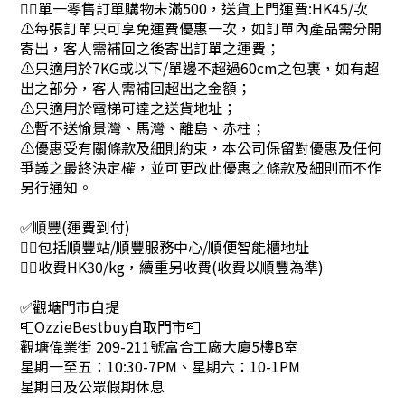
👉🏻單一零售訂單購物未滿500，送貨上門運費:HK45/次
⚠每張訂單只可享免運費優惠一次，如訂單內產品需分開
寄出，客人需補回之後寄出訂單之運費；
⚠只適用於7KG或以下/單邊不超過60cm之包裹，如有超
出之部分，客人需補回超出之金額；
⚠只適用於電梯可達之送貨地址；
⚠暫不送愉景灣、馬灣、離島、赤柱；
⚠優惠受有關條款及細則約束，本公司保留對優惠及任何
爭議之最終決定權，並可更改此優惠之條款及細則而不作
另行通知。
✅順豐(運費到付)
👉🏻包括順豐站/順豐服務中心/順便智能櫃地址
👉🏻收費HK30/kg，續重另收費(收費以順豐為準)
✅觀塘門市自提
📮OzzieBestbuy自取門市📮
觀塘偉業街 209-211號富合工廠大廈5樓B室
星期一至五：10:30-7PM、星期六：10-1PM
星期日及公眾假期休息