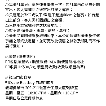
⚠每張訂單只可享免運費優惠一次，如訂單內產品需分開
寄出，客人需補回之後寄出訂單之運費；
⚠只適用於7KG或以下/單邊不超過60cm之包裹，如有超
出之部分，客人需補回超出之金額；
⚠只適用於電梯可達之送貨地址；
⚠暫不送 愉景灣、馬灣、離島、赤柱；
⚠優惠受有關條款及細則約束，本公司保留對優惠及任何
爭議之最終決定權，並可更改此優惠之條款及細則而不作
另行通知。
✅順豐 (運費到付)
👉🏻包括順豐站 / 順豐服務中心/ 順便智能櫃地址
👉🏻收費HK$30/kg, 續重另收費(收費以順豐為準)
✅觀塘門市自提
📮Ozzie Bestbuy 自取門市📮
觀塘偉業街 209-211號富合工廠大廈5樓B室
星期一至五：10:30-7PM、星期六：10-1PM
星期日及公眾假期休息