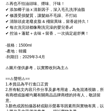
👃再也不怕油頭味、煙味、汗味！
✔ 添加椰子油 x 清新因子，深入毛孔洗淨油脂
✔ 修護受損髮質，讓髮絲不毛躁、不打結
✔ 清除頭皮老廢皮脂 & 殘留異味，留香超持久！
✔ 每次洗完頭都像剛洗完澡的嬰兒香👶
✔ 控油＋蓬鬆＋去味＋留香，一次搞定超舒爽！
-規格：1500ml
-產地：韓國
-
到期日：2029年3-4月
⚠️圖片僅供參考，以實際收到為主⚠️
==⚠️聲明⚠️==
1.本貨品為平行進口正貨
2.所有帖文內容只作分享及參考用途，為免混淆視聽，所
有商標或版權均屬有關商品品牌商標的持有人，敬請留
意。
3.顏色或因拍攝器材或顯示螢幕等因素而與實物有異，以