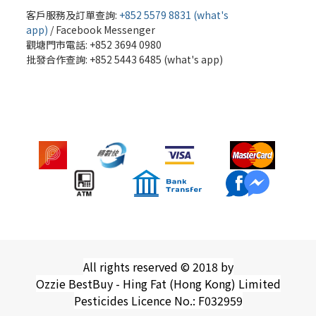
客戶服務及訂單查詢:
+852 5579 8831 (what's
app)
/
Facebook Messenger
觀塘門市電話: +852 3694 0980
批發
合作查詢: +852 5443 6485 (what's app)
All rights reserved © 2018 by
Ozzie BestBuy - Hing Fat (Hong Kong) Limited
Pesticides Licence No.: F032959