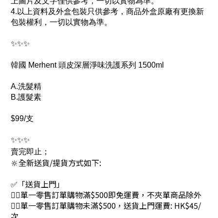
上圖片及文字僅供參考，一切以實物為準。
4.以上資料及外盒包裝只供參考，商品外盒原廠有更換新
包裝權利，一切以實物為準。
✨✨✨
韓國 Merhent 頭皮深層淨味洗護系列 1500ml
A.洗髮精
B.護髮素
$99/支
✨✨✨
賣完即止；
🔆全新送貨/提貨方式如下:
✅「送貨上門」
👉🏻單一零售訂單購物滿$500即免運費，不夾單商品除外
👉🏻單一零售訂單購物未滿$500，送貨上門運費: HK$45/
次