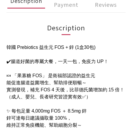
Description
Payment
Reviews
Description
韓國 Prebiotics 益生元 FOS + 鋅 (1盒30包)
✔️腸道好菌的專屬大餐，一天一包，免疫力 UP！
🍬 「果寡糖 FOS」 是衛福部認證的益生元
能促進腸道益菌增生、幫助排便順暢～
實測發現，補充 FOS 4 天後，比菲德氏菌增加約 15 倍！
（成人、嬰兒、長者研究皆證實有效✅）
✨ 每包足量 4,000mg FOS ＋ 8.5mg 鋅
鋅可達每日建議攝取量 100%，
維持正常免疫機能、幫助細胞分裂～