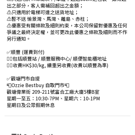
出之部分，客人需補回超出之金額；
⚠只適用於電梯可達之送貨地址；
⚠暫不送 愉景灣、馬灣、離島、赤柱；
⚠優惠受有關條款及細則約束，本公司保留對優惠及任何
爭議之最終決定權，並可更改此優惠之條款及細則而不作
另行通知。
✅順豐 (運費到付)
👉🏻包括順豐站 / 順豐服務中心/ 順便智能櫃地址
👉🏻收費HK$30/kg, 續重另收費(收費以順豐為準)
✅觀塘門市自提
📮Ozzie Bestbuy 自取門市📮
觀塘偉業街 209-211號富合工廠大廈5樓B室
星期一至五：10:30-7PM、星期六：10-1PM
星期日及公眾假期休息