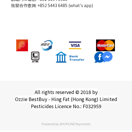
批發
合作查詢: +852 5443 6485 (what's app)
All rights reserved © 2018 by
Ozzie BestBuy - Hing Fat (Hong Kong) Limited
Pesticides Licence No.: F032959
Powered by
SHOPLINE Payments