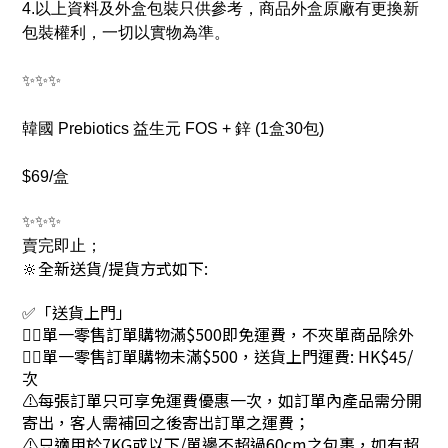
4.以上資料及外盒包裝只供參考，商品外盒原廠有更換新
包裝權利，一切以實物為準。
✨✨✨
韓國 Prebiotics 益生元 FOS + 鋅 (1盒30包)
$69/盒
✨✨✨
賣完即止；
🔆全新送貨/提貨方式如下:
✅「送貨上門」
👉🏻單一零售訂單購物滿$500即免運費，不夾單商品除外
👉🏻單一零售訂單購物未滿$500，送貨上門運費: HK$45/
次
⚠每張訂單只可享免運費優惠一次，如訂單內產品需分開
寄出，客人需補回之後寄出訂單之運費；
⚠只適用於7KG或以下/單邊不超過60cm之包裹，如有超