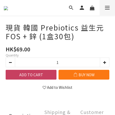
現貨 韓國 Prebiotics 益生元
FOS + 鋅 (1盒30包)
HK$69.00
Quantity
ADD TO CART
BUY NOW
Add to Wishlist
Shipping &
Customer