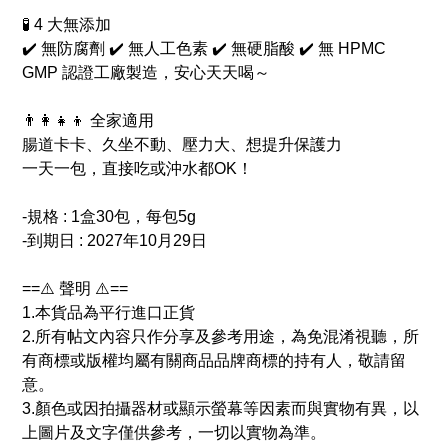
🧪 4 大無添加
✔️ 無防腐劑 ✔️ 無人工色素 ✔️ 無硬脂酸 ✔️ 無 HPMC
GMP 認證工廠製造，安心天天喝～
👨‍👩‍👧‍👦 全家適用
腸道卡卡、久坐不動、壓力大、想提升保護力
一天一包，直接吃或沖水都OK！
-規格 : 1盒30包，每包5g
-到期日 : 2027年10月29日
==⚠️ 聲明 ⚠️==
1.本貨品為平行進口正貨
2.所有帖文內容只作分享及參考用途，為免混淆視聽，所
有商標或版權均屬有關商品品牌商標的持有人，敬請留
意。
3.顏色或因拍攝器材或顯示螢幕等因素而與實物有異，以
上圖片及文字僅供參考，一切以實物為準。