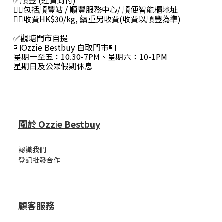
✅順豐 (運費到付)
👉🏻包括順豐站 / 順豐服務中心/ 順便智能櫃地址
👉🏻收費HK$30/kg, 續重另收費(收費以順豐為準)
✅觀塘門市自提
📮Ozzie Bestbuy 自取門市📮
星期一至五：10:30-7PM、星期六：10-1PM
星期日及公眾假期休息
關於 Ozzie Bestbuy
認識我們
登記批發合作
顧客服務