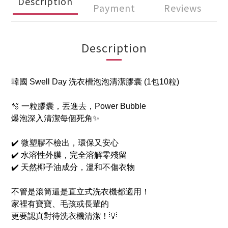
Description
Payment
Reviews
Description
韓國 Swell Day 洗衣槽泡泡清潔膠囊 (1包10粒)
🫧 一粒膠囊，丟進去，Power Bubble
爆泡深入清潔每個死角✨
✔️ 微塑膠不檢出，環保又安心
✔️ 水溶性外膜，完全溶解零殘留
✔️ 天然椰子油成分，溫和不傷衣物
不管是滾筒還是直立式洗衣機都適用！
家裡有寶寶、毛孩或長輩的
更要認真對待洗衣機清潔！💡