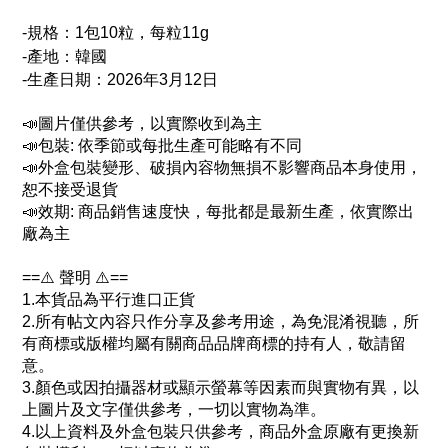
-規格：1包10粒，每粒11g
-產地：韓國
-
生產日期：2026年3月12日
📣圖片僅供參考，以實際收到為主
📣包裝: 依季節或每批生產可能略有不同
📣外盒包裝變形、破損內容物無損不影響商品本身使用，
恕不接受退貨
📣效期: 商品銷售速度快，每批都是最新生產，依實際出
廠為主
==⚠️ 聲明 ⚠️==
1.本貨品為平行進口正貨
2.所有帖文內容只作分享及參考用途，為免混淆視聽，所
有商標或版權均屬有關商品品牌商標的持有人，敬請留
意。
3.顏色或因拍攝器材或顯示螢幕等因素而與實物有異，以
上圖片及文字僅供參考，一切以實物為準。
4.以上資料及外盒包裝只供參考，商品外盒原廠有更換新