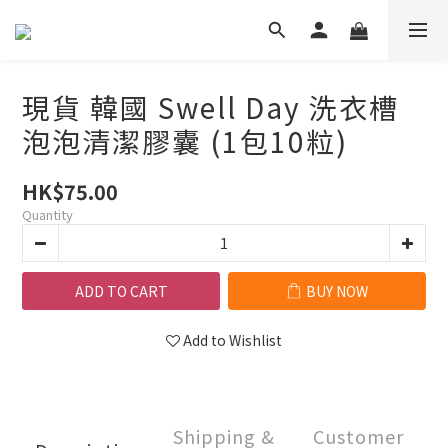
現貨 韓國 Swell Day 洗衣槽
泡泡清潔膠囊 (1包10粒)
HK$75.00
Quantity
ADD TO CART
BUY NOW
Add to Wishlist
Shipping &
Customer