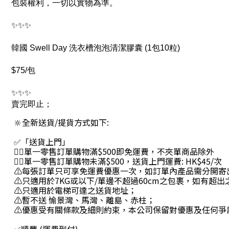
包裝權利，一切以實物為準。
✨✨✨
韓國 Swell Day 洗衣槽泡泡清潔膠囊 (1包10粒)
$75/包
✨✨✨
賣完即止；
🔆全新送貨/提貨方式如下:
✅「送貨上門」
👉🏻單一零售訂單購物滿$500即免運費，不夾單商品除外
👉🏻單一零售訂單購物未滿$500，送貨上門運費: HK$45/次
⚠每張訂單只可享免運費優惠一次，如訂單內產品需分開寄
⚠只適用於7KG或以下/單邊不超過60cm之包裹，如有超
⚠只適用於電梯可達之送貨地址；
⚠暫不送 愉景灣、馬灣、離島、赤柱；
⚠優惠受有關條款及細則約束，本公司保留對優惠及任何爭