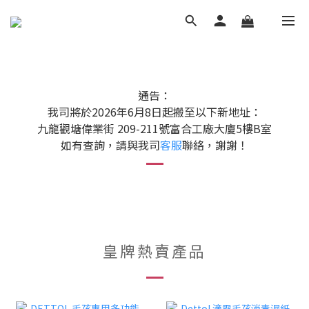
通告：
我司將於2026年6月8日起搬至以下新地址：
九龍觀塘偉業街 209-211號富合工廠大廈5樓B室
如有查詢，請與我司
客服
聯絡，謝謝！
皇牌熱賣產品