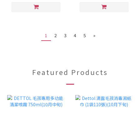
1
2
3
4
5
»
Featured Products