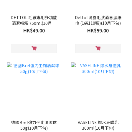
DETTOL 毛孩專用多功能
Dettol 滴露毛孩消毒濕紙
清潔噴霧 750ml(10月中
巾 (1袋110張)(10月下旬)
旬)
HK$49.00
HK$59.00
德國Bref強力坐廁清潔球
VASELINE 爆水身體乳
50g(10月下旬)
300ml(10月下旬)