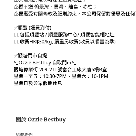
⚠暫不送 愉景灣、馬灣、離島、赤柱；
⚠優惠受有關條款及細則約束，本公司保留對優惠及任何
✅順豐 (運費到付)
👉🏻包括順豐站 / 順豐服務中心/ 順便智能櫃地址
👉🏻收費HK$30/kg, 續重另收費(收費以順豐為準)
✅觀塘門市自提
📮Ozzie Bestbuy 自取門市📮
觀塘偉業街 209-211號富合工廠大廈5樓B室
星期一至五：10:30-7PM、星期六：10-1PM
星期日及公眾假期休息
關於 Ozzie Bestbuy
認識我們