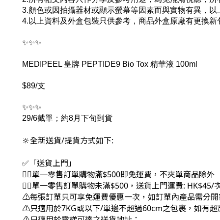
3.顏色或因拍攝器材或顯示螢幕等因素而與實物有異，
4.以上資料及外盒包裝只供參考，商品外盒原廠有更換新
✨✨✨
MEDIPEEL 皇牌 PEPTIDE9 Bio Tox 精華液 100ml
$89/支
✨✨✨
29/6截單；約8月下旬到貨
🔆全新送貨/提貨方式如下:
✅「送貨上門」
👉🏻單一零售訂單購物滿$500即免運費，不夾單商品除外
👉🏻單一零售訂單購物未滿$500，送貨上門運費: HK$45/
⚠每張訂單只可享免運費優惠一次，如訂單內產品需分開
⚠只適用於7KG或以下/單邊不超過60cm之包裹，如有
⚠只適用於電梯可達之送貨地址；