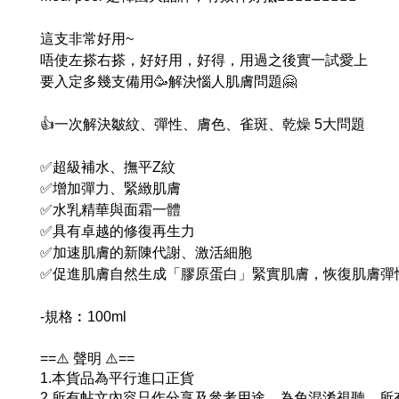
這支非常好用~
唔使左搽右搽，好好用，好得，用過之後實一試愛上
要入定多幾支備用🥳解決惱人肌膚問題🤗
👍一次解決皺紋、彈性、膚色、雀斑、乾燥 5大問題
✅超級補水、撫平Z紋
✅增加彈力、緊緻肌膚
✅水乳精華與面霜一體
✅具有卓越的修復再生力
✅加速肌膚的新陳代謝、激活細胞
✅促進肌膚自然生成「膠原蛋白」緊實肌膚，恢復肌膚彈
-規格︰100ml
==⚠️ 聲明 ⚠️==
1.本貨品為平行進口正貨
2.所有帖文內容只作分享及參考用途，為免混淆視聽，