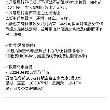
⚠只適用於7KG或以下/單邊不超過60cm之包裹，如有超
出之部分，客人需補回超出之金額；
⚠只適用於電梯可達之送貨地址；
⚠暫不送愉景灣、馬灣、離島、赤柱；
⚠優惠受有關條款及細則約束，本公司保留對優惠及任何
爭議之最終決定權，並可更改此優惠之條款及細則而不作
另行通知。
✅順豐(運費到付)
👉🏻包括順豐站/順豐服務中心/順便智能櫃地址
👉🏻收費HK30/kg，續重另收費(收費以順豐為準)
✅觀塘門市自提
📮OzzieBestbuy自取門市
觀塘偉業街 209-211號富合工廠大廈5樓B室
星期一至五：10:30-7PM、星期六：10-1PM
星期日及公眾假期休息