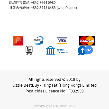
觀塘門市電話: +852 3694 0980
批發
合作查詢: +852 5443 6485 (what's app)
All rights reserved © 2018 by
Ozzie BestBuy - Hing Fat (Hong Kong) Limited
Pesticides Licence No.: F032959
Powered by
SHOPLINE Payments