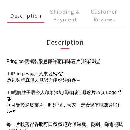
Shipping &
Customer
Description
Payment
Reviews
Description
Pringles 便攜裝酸忌廉洋蔥口味薯片(1箱30包)
👉🏻Pringles薯片又來啦❗🤩🤩
😍包裝版真係未見過方便好好好多～
👉🏻呢個牌子最令人印象深刻嘅就係佢嘅薯片叔叔 Logo 🥸
🥸
🤩甘受歡迎嘅薯片，唔洗問，大家一定食過佢嘅薯片啦❗
🥔🍟
每一片咬落都香脆可口😋😋絕對係睇戲、煲劇、睇電視嘅