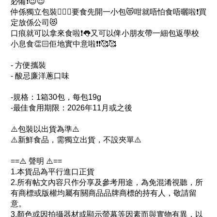
必備❗😉😉
仲係獨立包裝💁🏻‍♀️要食先開一小包😻咁就唔怕食唔曬啦❗買
定放係公司😻
口痕就可以拿來食啦❗👅又可以俾小朋友帶一細包返學校
小息食👏🏻佢地實中意啦❗❗🥰🥰
- 方便攜裝
- 酸忌廉洋蔥口味
-規格：1箱30包，每包19g
-最佳食用期限：2026年11月或之後
⚠️包裝以出貨為準⚠️
⚠️新鮮食品，需獨立出貨，不設夾單⚠️
==⚠️ 聲明 ⚠️==
1.本貨品為平行進口正貨
2.所有帖文內容只作分享及參考用途，為免混淆視聽，所
有商標或版權均屬有關商品品牌商標的持有人，敬請留
意。
3.顏色或因拍攝器材或顯示螢幕等因素而與實物有異，以