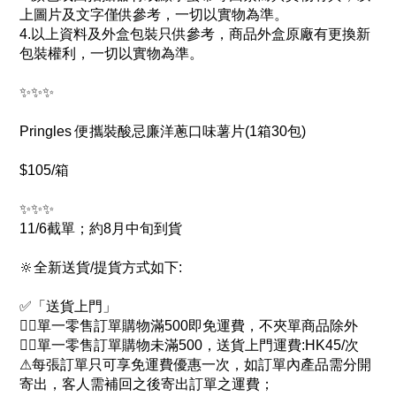
上圖片及文字僅供參考，一切以實物為準。
4.以上資料及外盒包裝只供參考，商品外盒原廠有更換新
包裝權利，一切以實物為準。
✨✨✨
Pringles 便攜裝酸忌廉洋蔥口味薯片(1箱30包)
$105/箱
✨✨✨
11/6截單；約8月中旬到貨
🔆全新送貨/提貨方式如下:
✅「送貨上門」
👉🏻單一零售訂單購物滿500即免運費，不夾單商品除外
👉🏻單一零售訂單購物未滿500，送貨上門運費:HK45/次
⚠每張訂單只可享免運費優惠一次，如訂單內產品需分開
寄出，客人需補回之後寄出訂單之運費；