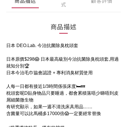
商品描述
顧客評價
式
商品描述
日本 DEO.Lab. 今治抗菌除臭枕頭套
日本原價$298😱 日本最高級別今治抗菌除臭枕頭套,用過
就知分別🏆
日本今治毛巾協會認證 + 專利消臭材質使用
人每一日都有接近1/3時間係張床度🛏💤
枕頭套呢D貼身物品只要睡過，都會累積落唔少睇唔到皮
屑細菌微生物
有研究顯示，如果一週不清洗床具用品……
含菌量可以比馬桶多17000倍😱一定要經常替換