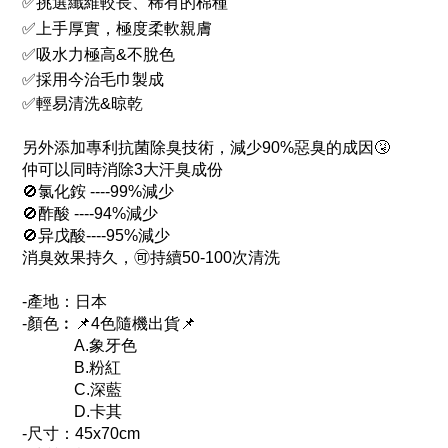
✅
挑選纖維較長、稀有的棉種
✅
上手厚實，極度柔軟親膚
✅
吸水力極高&不脫色
✅
採用今治毛巾製成
✅
輕易清洗&晾乾
另外添加專利抗菌除臭技術，減少90%惡臭的成因🤧
仲可以同時消除3大汗臭成份
🚫氯化銨 ----99%減少
🚫酢酸 ----94%減少
🚫异戊酸----95%減少
消臭效果持久，🉑持續50-100次清洗
-產地：日本
-顏色︰📌
4色隨機出貨
📌
A.象牙色
B.粉紅
C.深藍
D.卡其
-尺寸：45x70cm