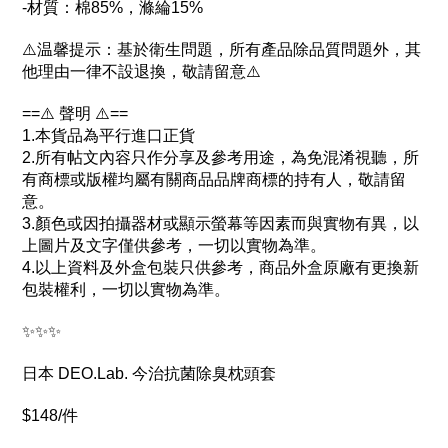
-材質：棉85%，滌綸15%
⚠️温馨提示：基於衛生問題，所有產品除品質問題外，其
他理由一律不設退換，敬請留意⚠️
==⚠️ 聲明 ⚠️==
1.本貨品為平行進口正貨
2.所有帖文內容只作分享及參考用途，為免混淆視聽，所
有商標或版權均屬有關商品品牌商標的持有人，敬請留
意。
3.顏色或因拍攝器材或顯示螢幕等因素而與實物有異，以
上圖片及文字僅供參考，一切以實物為準。
4.以上資料及外盒包裝只供參考，商品外盒原廠有更換新
包裝權利，一切以實物為準。
✨✨✨
日本 DEO.Lab. 今治抗菌除臭枕頭套
$148/件