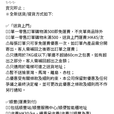
✨✨✨
賣完即止；
🔆全新送貨/提貨方式如下:
✅「送貨上門」
👉🏻單一零售訂單購物滿500即免運費，不夾單商品除外
👉🏻單一零售訂單購物未滿500，送貨上門運費:HK45/次
⚠每張訂單只可享免運費優惠一次，如訂單內產品需分開
寄出，客人需補回之後寄出訂單之運費；
⚠只適用於7KG或以下/單邊不超過60cm之包裹，如有超
出之部分，客人需補回超出之金額；
⚠只適用於電梯可達之送貨地址；
⚠暫不送愉景灣、馬灣、離島、赤柱；
⚠優惠受有關條款及細則約束，本公司保留對優惠及任何
爭議之最終決定權，並可更改此優惠之條款及細則而不作
另行通知。
✅順豐(運費到付)
👉🏻包括順豐站/順豐服務中心/順便智能櫃地址
👉🏻收費HK30/kg，續重另收費(收費以順豐為準)