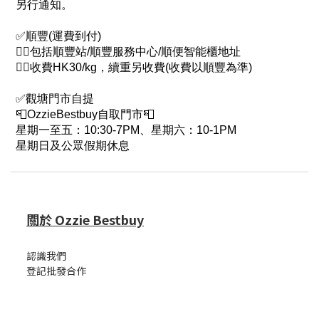
另行通知。
✅順豐(運費到付)
👉🏻包括順豐站/順豐服務中心/順便智能櫃地址
👉🏻收費HK30/kg，續重另收費(收費以順豐為準)
✅觀塘門市自提
📮OzzieBestbuy自取門市📮
星期一至五：10:30-7PM、星期六：10-1PM
星期日及公眾假期休息
關於 Ozzie Bestbuy
認識我們
登記批發合作