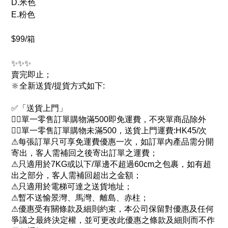
D.米色
E.粉色
$99/箱
✨✨✨
賣完即止
；
🔆全新送貨/提貨方式如下:
✅「送貨上門」
👉🏻單一零售訂單購物滿500即免運費，不夾單商品除外
👉🏻單一零售訂單購物未滿500，送貨上門運費:HK45/次
⚠每張訂單只可享免運費優惠一次，如訂單內產品需分開
寄出，客人需補回之後寄出訂單之運費；
⚠只適用於7KG或以下/單邊不超過60cm之包裹，如有超
出之部分，客人需補回超出之金額；
⚠只適用於電梯可達之送貨地址；
⚠暫不送愉景灣、馬灣、離島、赤柱；
⚠優惠受有關條款及細則約束，本公司保留對優惠及任何
爭議之最終決定權，並可更改此優惠之條款及細則而不作