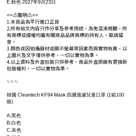
E.粉色 2027年9月23日
==⚠️聲明⚠️==
1.本貨品為平行進口正貨
2.所有帖文內容只作分享及參考用途，為免混淆視聽，所
有商標或版權均屬有關商品品牌商標的持有人，敬請留
意。
3.顏色或因拍攝器材或顯示螢幕等因素而與實物有異，以
上圖片及文字僅供參考，一切以實物為準。
4.以上資料及外盒包裝只供參考，商品外盒原廠有更換新
包裝權利，一切以實物為準。
✨✨✨
韓國 Cleantech KF94 Mask 四層過濾兒童口罩 (1箱100
個)
A.黑色
B.白色
C.灰色