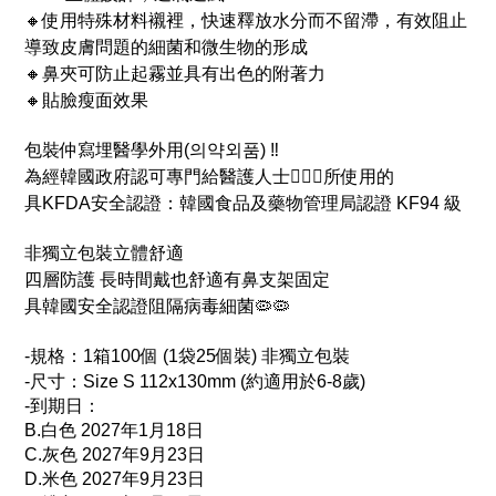
🔸使用特殊材料襯裡，快速釋放水分而不留滯，有效阻止
導致皮膚問題的細菌和微生物的形成
🔸鼻夾可防止起霧並具有出色的附著力
🔸貼臉瘦面效果
包裝仲寫埋醫學外用(의약외품) ‼
為經韓國政府認可專門給醫護人士🧑🏻‍⚕所使用的
具KFDA安全認證：韓國食品及藥物管理局認證 KF94 級
非獨立包裝立體舒適
四層防護 長時間戴也舒適有鼻支架固定
具韓國安全認證阻隔病毒細菌
🦠🦠
-規格：1箱100個 (
1袋25個裝
)
非獨立包裝
-尺寸：Size S 112x130mm (
約適用於6-8歲)
-到期日：
B.白色 2027年1月18日
C.灰色 2027年9月23日
D.米色 2027年9月23日