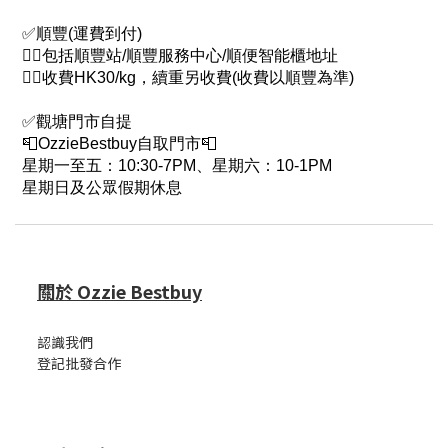
✅順豐(運費到付)
👉🏻包括順豐站/順豐服務中心/順便智能櫃地址
👉🏻收費HK30/kg，續重另收費(收費以順豐為準)
✅觀塘門市自提
📮OzzieBestbuy自取門市📮
星期一至五：10:30-7PM、星期六：10-1PM
星期日及公眾假期休息
關於 Ozzie Bestbuy
認識我們
登記批發合作