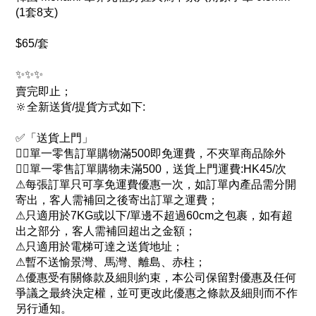
(1套8支)
$65/套
✨✨✨
賣完即止；
🔆全新送貨/提貨方式如下:
✅「送貨上門」
👉🏻單一零售訂單購物滿500即免運費，不夾單商品除外
👉🏻單一零售訂單購物未滿500，送貨上門運費:HK45/次
⚠每張訂單只可享免運費優惠一次，如訂單內產品需分開
寄出，客人需補回之後寄出訂單之運費；
⚠只適用於7KG或以下/單邊不超過60cm之包裹，如有超
出之部分，客人需補回超出之金額；
⚠只適用於電梯可達之送貨地址；
⚠暫不送愉景灣、馬灣、離島、赤柱；
⚠優惠受有關條款及細則約束，本公司保留對優惠及任何
爭議之最終決定權，並可更改此優惠之條款及細則而不作
另行通知。