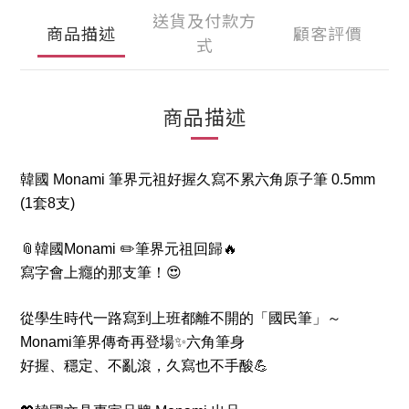
送貨及付款方
商品描述
顧客評價
式
商品描述
韓國 Monami 筆界元祖好握久寫不累六角原子筆 0.5mm
(1套8支)
📎韓國Monami ✏️筆界元祖回歸🔥
寫字會上癮的那支筆！😍
從學生時代一路寫到上班都離不開的「國民筆」～
Monami筆界傳奇再登場✨六角筆身
好握、穩定、不亂滾，久寫也不手酸💪