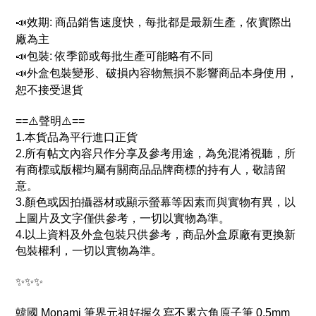
📣效期: 商品銷售速度快，每批都是最新生產，依實際出
廠為主
📣包裝: 依季節或每批生產可能略有不同
📣外盒包裝變形、破損內容物無損不影響商品本身使用，
恕不接受退貨
==⚠️聲明⚠️==
1.本貨品為平行進口正貨
2.所有帖文內容只作分享及參考用途，為免混淆視聽，所
有商標或版權均屬有關商品品牌商標的持有人，敬請留
意。
3.顏色或因拍攝器材或顯示螢幕等因素而與實物有異，以
上圖片及文字僅供參考，一切以實物為準。
4.以上資料及外盒包裝只供參考，商品外盒原廠有更換新
包裝權利，一切以實物為準。
✨✨✨
韓國 Monami 筆界元祖好握久寫不累六角原子筆 0.5mm