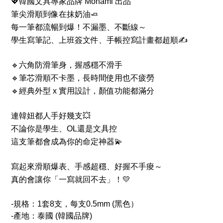
💖韓國文具專家品牌 Monami 出品
筆尖滑順到像在抹奶油🧈
每一筆都流暢到爆！不漏墨、不斷線～
學生寫筆記、上班簽文件、手帳控寫計畫都超順✍️
🔹六角防滑筆身，握感穩不滑手
🔹筆芯滑順不卡墨，長時間使用也不疲勞
🔹經典外型 x 實用設計，顏值功能都滿分
連韓妞都人手好幾支💥
不論你是學生、OL還是文具控
這支筆都會成為你的命定神器💫
寫起來滑順爆表、手感超穩、好握不手痠～
真的會讓你「一寫就回不去」！💛
-規格：1套8支，每支0.5mm (黑色）
-產地：泰國 (
韓國品牌
)