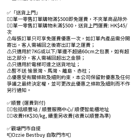
✅「送貨上門」
👉🏻單一零售訂單購物滿$500即免運費，不夾單商品除外
👉🏻單一零售訂單購物未滿$500，送貨上門運費: HK$45/
次
⚠每張訂單只可享免運費優惠一次，如訂單內產品需分開
寄出，客人需補回之後寄出訂單之運費；
⚠只適用於7KG或以下/單邊不超過60cm之包裹，如有超
出之部分，客人需補回超出之金額；
⚠只適用於電梯可達之送貨地址；
⚠暫不送 愉景灣、馬灣、離島、赤柱；
⚠優惠受有關條款及細則約束，本公司保留對優惠及任何
爭議之最終決定權，並可更改此優惠之條款及細則而不作
另行通知。
✅順豐 (運費到付)
👉🏻包括順豐站 / 順豐服務中心/ 順便智能櫃地址
👉🏻收費HK$30/kg, 續重另收費(收費以順豐為準)
✅觀塘門市自提
📮Ozzie Bestbuy 自取門市📮