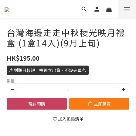
台灣海邊走走中秋稜光映月禮
盒 (1盒14入)(9月上旬)
HK$195.00
⚠️到期日較短，需獨立出貨，不設夾單⚠️
數量
現在預購
立即購買
加入追蹤清單