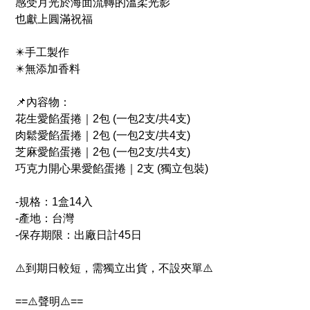
感受月光於海面流轉的溫柔光影
也獻上圓滿祝福
✴️手工製作
✴️無添加香料
📌內容物：
花生愛餡蛋捲｜2包 (一包2支/共4支)
肉鬆愛餡蛋捲｜2包 (一包2支/共4支)
芝麻愛餡蛋捲｜2包 (一包2支/共4支)
巧克力開心果愛餡蛋捲｜2支 (獨立包裝)
-規格：1盒14入
-產地：台灣
-保存期限：出廠日計45日
⚠️到期日較短，需獨立出貨，不設夾單⚠️
==⚠️聲明⚠️==