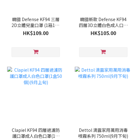
韓國 Defense KF94 三層
韓國新款 Defense KF94
2D立體兒童口罩 (1箱100
四層3D立體白色成人口罩
個)(9月下旬)
(1箱100個)(9月下旬)
HK$109.00
HK$105.00
Clapiel KF94 四層過濾防
Dettol 滴露家用萬用消毒
護口罩成人白色口罩(1盒
噴霧系列 750ml(9月下旬)