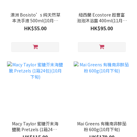
澳洲 Bosisto’s 純天然草
紐西蘭 Ecostore 超豐富
本洗手液 500ml(10月下
泡泡沐浴露 400ml(11月中
旬)
旬)
HK$55.00
HK$95.00
Macy Taylor 蜜糖芥末海
Mai Greens 有機南非醉茄
鹽脆 Pretzels (1箱24包)
粉 600g(10月下旬)
(10月下旬)