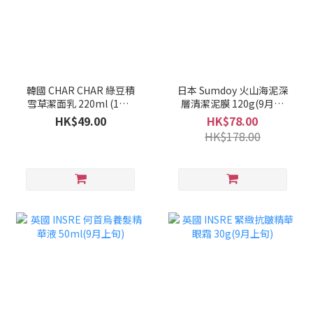
韓國 CHAR CHAR 綠豆積
日本 Sumdoy 火山海泥深
雪草潔面乳 220ml (1套2
層清潔泥膜 120g(9月上
支)(10月上旬)
旬)
HK$49.00
HK$78.00
HK$178.00