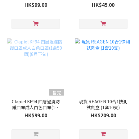
50個)(9月上旬)
HK$99.00
HK$45.00
售完
Clapiel KF94 四層過濾防
現貨 REAGEN 10合1快測
護口罩成人白色口罩(1盒
試劑盒 (1套10支)
50個)(8月下旬)
HK$99.00
HK$209.00