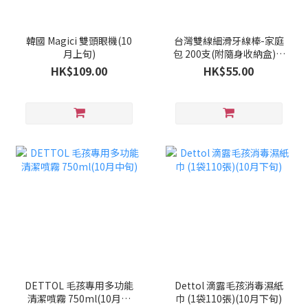
韓國 Magici 雙頭眼機(10
台灣雙線細滑牙線棒-家庭
月上旬)
包 200支(附隨身收納盒)(9
月下旬)
HK$109.00
HK$55.00
DETTOL 毛孩專用多功能
Dettol 滴露毛孩消毒濕紙
清潔噴霧 750ml(10月中
巾 (1袋110張)(10月下旬)