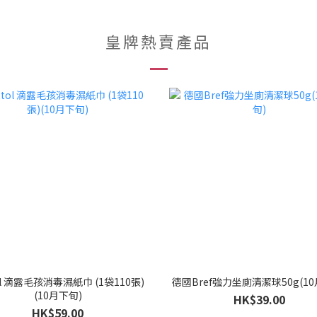
皇牌熱賣產品
ol 滴露毛孩消毒濕紙巾 (1袋110張)
德國Bref強力坐廁清潔球50g(10
(10月下旬)
HK$39.00
HK$59.00