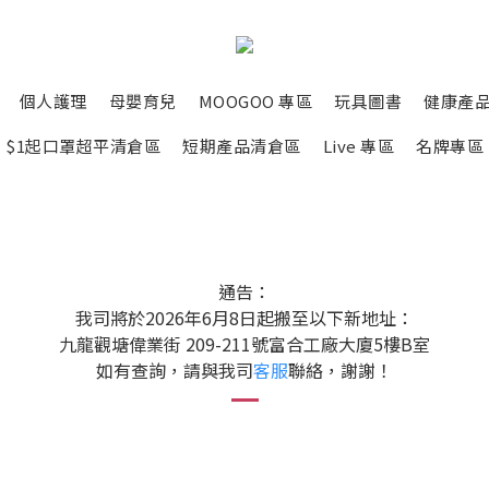
個人護理
母嬰育兒
MOOGOO 專區
玩具圖書
健康產
$1起口罩超平清倉區
短期產品清倉區
Live 專區
名牌專區
通告：
我司將於2026年6月8日起搬至以下新地址：
九龍觀塘偉業街 209-211號富合工廠大廈5樓B室
如有查詢，請與我司
客服
聯絡，謝謝！