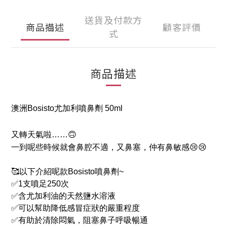
送貨及付款方
商品描述
顧客評價
式
商品描述
澳洲Bosisto尤加利噴鼻劑 50ml
又轉天氣啦……
🙃
一到呢些時候就會鼻腔不適
，
又鼻塞，仲有
鼻敏感
😢😢
🥰以下介紹呢款
Bosisto
噴鼻劑
~
✅
1支噴足250次
✅
含尤加利油的天然鹽水溶液
✅
可以幫助降低感冒症狀的嚴重程度
✅
有助於清除悶氣，阻塞鼻子呼吸暢通