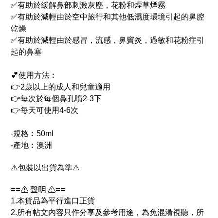
✅
有助於緩解鼻部刺激灰塵，花粉和煙草煙霧
✅
有助於減輕由於空中旅行和其他低濕度環境引起的鼻腔
乾燥
✅
有助於減輕由於感冒，流感，鼻竇炎，過敏和花粉症引
起的鼻塞
💕使用方法︰
👉2歲以上的成人和兒童適用
👉每次於每個鼻孔噴2-3下
👉每天可使用4-6次
-規格
︰
50ml
-產地
︰
澳洲
⚠️包裝以出貨為準⚠️
==⚠️ 聲明 ⚠️==
1.本貨品為平行進口正貨
2.所有帖文內容只作分享及參考用途，為免混淆視聽，所