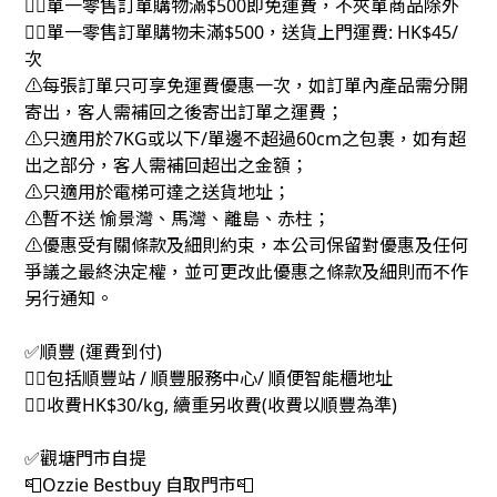
👉🏻單一零售訂單購物滿$500即免運費，不夾單商品除外
👉🏻單一零售訂單購物未滿$500，送貨上門運費: HK$45/
次
⚠每張訂單只可享免運費優惠一次，如訂單內產品需分開
寄出，客人需補回之後寄出訂單之運費；
⚠只適用於7KG或以下/單邊不超過60cm之包裹，如有超
出之部分，客人需補回超出之金額；
⚠只適用於電梯可達之送貨地址；
⚠暫不送 愉景灣、馬灣、離島、赤柱；
⚠優惠受有關條款及細則約束，本公司保留對優惠及任何
爭議之最終決定權，並可更改此優惠之條款及細則而不作
另行通知。
✅順豐 (運費到付)
👉🏻包括順豐站 / 順豐服務中心/ 順便智能櫃地址
👉🏻收費HK$30/kg, 續重另收費(收費以順豐為準)
✅觀塘門市自提
📮Ozzie Bestbuy 自取門市📮