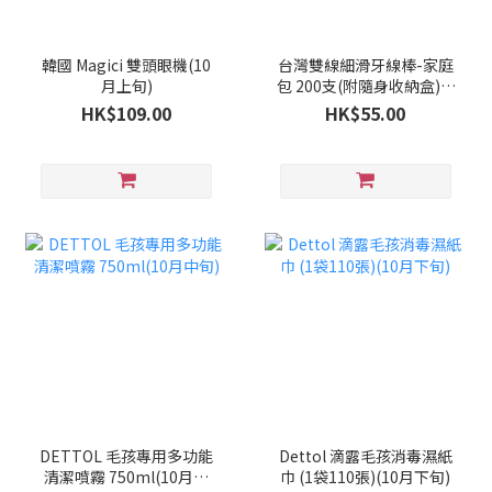
韓國 Magici 雙頭眼機(10
台灣雙線細滑牙線棒-家庭
月上旬)
包 200支(附隨身收納盒)(9
月下旬)
HK$109.00
HK$55.00
DETTOL 毛孩專用多功能
Dettol 滴露毛孩消毒濕紙
清潔噴霧 750ml(10月中
巾 (1袋110張)(10月下旬)