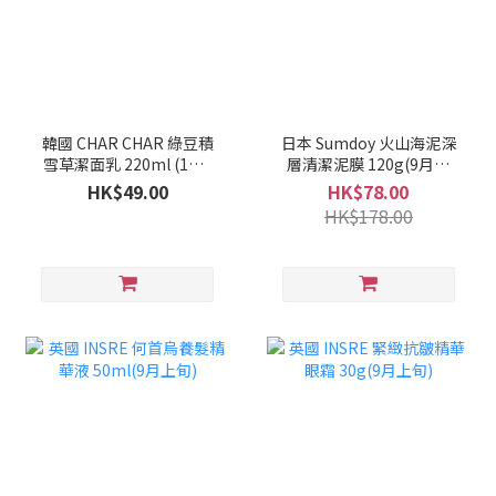
韓國 CHAR CHAR 綠豆積
日本 Sumdoy 火山海泥深
雪草潔面乳 220ml (1套2
層清潔泥膜 120g(9月上
支)(10月上旬)
旬)
HK$49.00
HK$78.00
HK$178.00