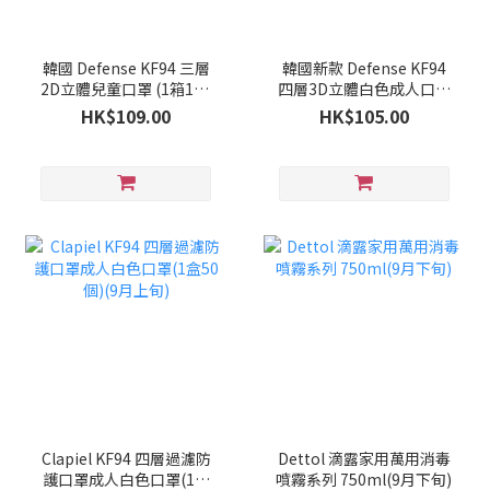
韓國 Defense KF94 三層
韓國新款 Defense KF94
2D立體兒童口罩 (1箱100
四層3D立體白色成人口罩
個)(9月下旬)
(1箱100個)(9月下旬)
HK$109.00
HK$105.00
Clapiel KF94 四層過濾防
Dettol 滴露家用萬用消毒
護口罩成人白色口罩(1盒
噴霧系列 750ml(9月下旬)