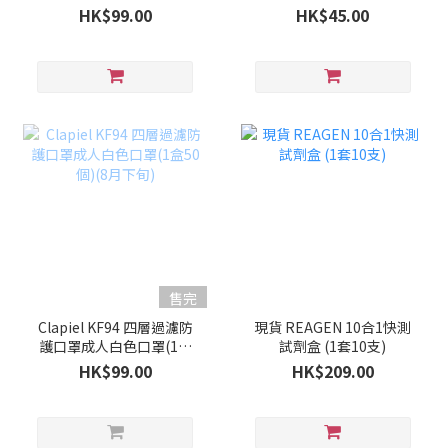
50個)(9月上旬)
HK$99.00
HK$45.00
售完
Clapiel KF94 四層過濾防
現貨 REAGEN 10合1快測
護口罩成人白色口罩(1盒
試劑盒 (1套10支)
50個)(8月下旬)
HK$99.00
HK$209.00