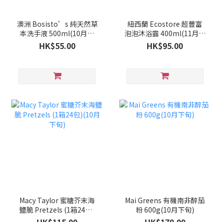
澳洲 Bosisto’s 純天然草
紐西蘭 Ecostore 超豐富
本洗手液 500ml(10月下
泡泡沐浴露 400ml(11月中
旬)
旬)
HK$55.00
HK$95.00
Macy Taylor 蜜糖芥末海
Mai Greens 有機南非醉茄
鹽脆 Pretzels (1箱24包)
粉 600g(10月下旬)
(10月下旬)