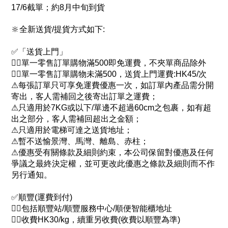
17/6截單；約8月中旬到貨
🔆全新送貨/提貨方式如下:
✅「送貨上門」
👉🏻單一零售訂單購物滿500即免運費，不夾單商品除外
👉🏻單一零售訂單購物未滿500，送貨上門運費:HK45/次
⚠每張訂單只可享免運費優惠一次，如訂單內產品需分開
寄出，客人需補回之後寄出訂單之運費；
⚠只適用於7KG或以下/單邊不超過60cm之包裹，如有超
出之部分，客人需補回超出之金額；
⚠只適用於電梯可達之送貨地址；
⚠暫不送愉景灣、馬灣、離島、赤柱；
⚠優惠受有關條款及細則約束，本公司保留對優惠及任何
爭議之最終決定權，並可更改此優惠之條款及細則而不作
另行通知。
✅順豐(運費到付)
👉🏻包括順豐站/順豐服務中心/順便智能櫃地址
👉🏻收費HK30/kg，續重另收費(收費以順豐為準)