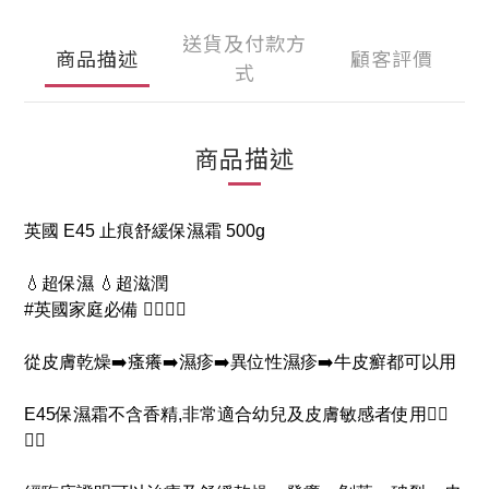
送貨及付款方
商品描述
顧客評價
式
商品描述
英國 E45 止痕舒緩保濕霜 500g
💧超保濕 💧超滋潤
#英國家庭必備 👍🏻👍🏻
從皮膚乾燥➡️瘙癢➡️濕疹➡️異位性濕疹➡️牛皮癬都可以用
E45保濕霜不含香精,非常適合幼兒及皮膚敏感者使用👍🏻
👍🏻