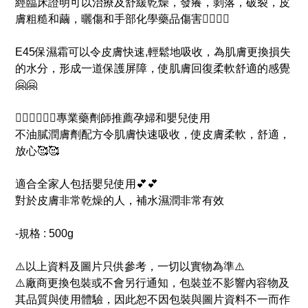
經臨床證明可以治療及舒緩乾燥，發癢，剝落，破裂，皮
膚粗糙和繭，曬傷和手部化學藥品傷害🖐🏻🖐🏻
E45保濕霜可以令皮膚快速,輕鬆地吸收，為肌膚更換損失
的水分，形成一道保護屏障，使肌膚回復柔軟舒適的感覺
🤗🤗
👨🏻‍⚕️👩🏻‍⚕️專業藥劑師推薦孕婦和嬰兒使用
不油膩潤膚劑配方令肌膚快速吸收，使皮膚柔軟，舒適，
放心🥰🥰
適合全家人包括嬰兒使用💕💕
對於皮膚非常乾燥的人，補水濕潤非常有效
-規格 : 500g
⚠️以上資料及圖片只供參考，一切以實物為準⚠️
⚠️廠商更換包裝或不會另行通知，包裝並不影響內容物及
其品質與使用體驗，因此恕不因包裝與圖片資料不一而作