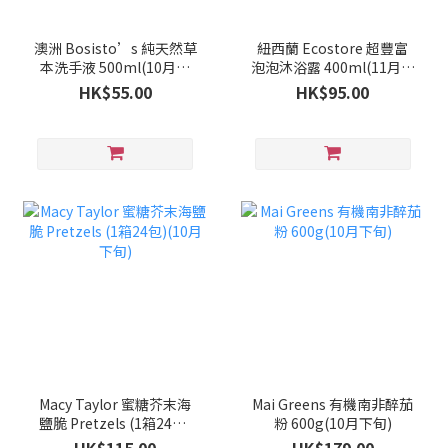
澳洲 Bosisto’s 純天然草
紐西蘭 Ecostore 超豐富
本洗手液 500ml(10月下
泡泡沐浴露 400ml(11月中
旬)
旬)
HK$55.00
HK$95.00
Macy Taylor 蜜糖芥末海
Mai Greens 有機南非醉茄
鹽脆 Pretzels (1箱24包)
粉 600g(10月下旬)
(10月下旬)