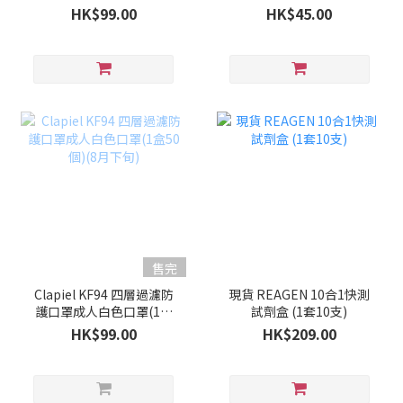
50個)(9月上旬)
HK$99.00
HK$45.00
售完
Clapiel KF94 四層過濾防
現貨 REAGEN 10合1快測
護口罩成人白色口罩(1盒
試劑盒 (1套10支)
50個)(8月下旬)
HK$99.00
HK$209.00