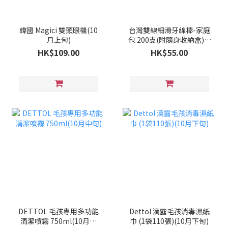
韓國 Magici 雙頭眼機(10
台灣雙線細滑牙線棒-家庭
月上旬)
包 200支(附隨身收納盒)(9
月下旬)
HK$109.00
HK$55.00
DETTOL 毛孩專用多功能
Dettol 滴露毛孩消毒濕紙
清潔噴霧 750ml(10月中
巾 (1袋110張)(10月下旬)