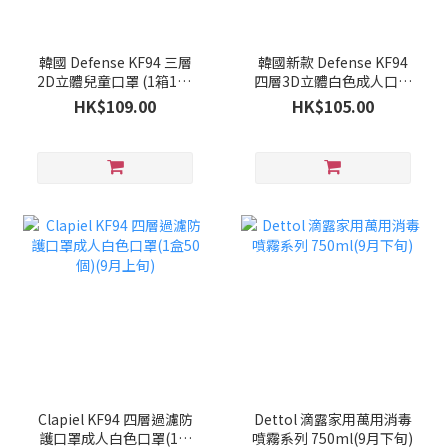
韓國 Defense KF94 三層
韓國新款 Defense KF94
2D立體兒童口罩 (1箱100
四層3D立體白色成人口罩
個)(9月下旬)
(1箱100個)(9月下旬)
HK$109.00
HK$105.00
Clapiel KF94 四層過濾防
Dettol 滴露家用萬用消毒
護口罩成人白色口罩(1盒
噴霧系列 750ml(9月下旬)