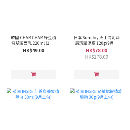
韓國 CHAR CHAR 綠豆積
日本 Sumdoy 火山海泥深
雪草潔面乳 220ml (1套2
層清潔泥膜 120g(9月上
支)(10月上旬)
旬)
HK$49.00
HK$78.00
HK$178.00