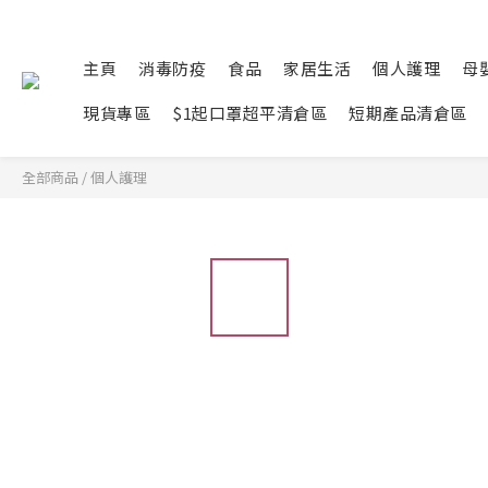
主頁
消毒防疫
食品
家居生活
個人護理
母
現貨專區
$1起口罩超平清倉區
短期產品清倉區
全部商品
/
個人護理