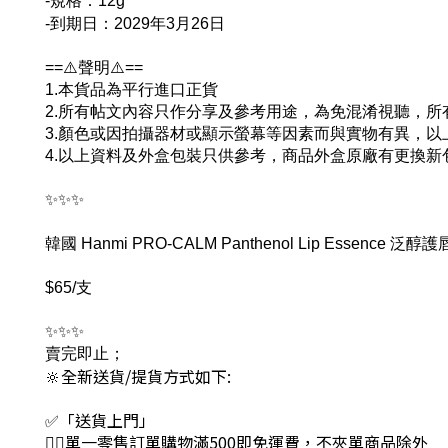
-規格：12g
-
到期日：2029年3月26日
==⚠️聲明⚠️==
1.本貨品為平行進口正貨
2.所有帖文內容只作分享及參考用途，為免混淆視聽，
3.顏色或因拍攝器材或顯示螢幕等因素而與實物有異，
4.以上資料及外盒包裝只供參考，商品外盒原廠有更換
✨✨✨
韓國 Hanmi PRO-CALM Panthenol Lip Essence 泛醇
$65/支
✨✨✨
賣完即止；
🔆全新送貨/提貨方式如下:
✅「送貨上門」
👉🏻單一零售訂單購物滿500即免運費，不夾單商品除外