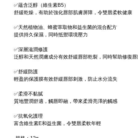
✅蘊含泛醇（維生素B5）
舒緩乾燥，有助於強化唇部肌膚屏障，令雙唇柔軟健康
✅天然植物油、蜂蜜萃取物和益生菌的混合配方
提供持久保濕，同時抵禦環境壓力
✅深層滋潤修護
泛醇和天然潤膚成分有效舒緩唇部乾裂，同時幫助修復唇
✅舒緩防護
輕盈的保護膜有效舒緩唇部刺激，防止水分流失
✅柔滑不黏膩
質地豐潤舒適，觸唇即融，帶來柔滑亮澤的觸感
✅抗氧化護理
富含維生素E和益生菌，令雙唇柔軟年輕