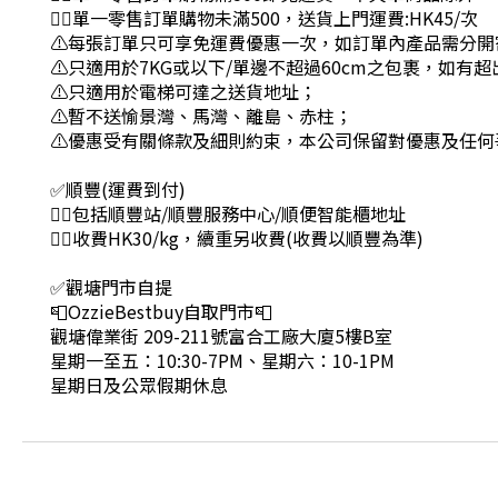
👉🏻單一零售訂單購物未滿500，送貨上門運費:HK45/次
⚠每張訂單只可享免運費優惠一次，如訂單內產品需分開
⚠只適用於7KG或以下/單邊不超過60cm之包裹，如有
⚠只適用於電梯可達之送貨地址；
⚠暫不送愉景灣、馬灣、離島、赤柱；
⚠優惠受有關條款及細則約束，本公司保留對優惠及任何
✅順豐(運費到付)
👉🏻包括順豐站/順豐服務中心/順便智能櫃地址
👉🏻收費HK30/kg，續重另收費(收費以順豐為準)
✅觀塘門市自提
📮OzzieBestbuy自取門市📮
觀塘偉業街 209-211號富合工廠大廈5樓B室
星期一至五：10:30-7PM、星期六：10-1PM
星期日及公眾假期休息