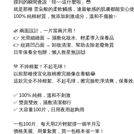
摸到的瞬間會說「哇~~這什麼啦」😳
就是那種 雲朵般的柔軟觸感，連最敏感的肌膚都能安心
100% 純棉材質，無添加刺激成分，溫和不傷臉✨
🌿 兩面設計，一片當兩片用！
👉 光滑細緻面 → 濕敷化妝水、輕柔導入保養品
👉 紋路凹凸面 → 卸妝清潔、幫助去除老廢角質
日常保養全包辦，懶人救星無誤🙌
💚 不掉棉絮！不起毛球！
以前那種便宜化妝棉擦完臉像在養貓😂
這款完全不掉棉絮、不起毛球，擦完臉乾淨清爽，保養效果直
✅ 100% 純棉，溫和不刺激
✅ 雙面雙效，濕敷清潔都行
✅ 大容量100片，日用夜用超夠用
一包100片、每天用2片輕鬆撐一個半月🗓️
價格美麗、用量紮實，買一包根本省一筆！