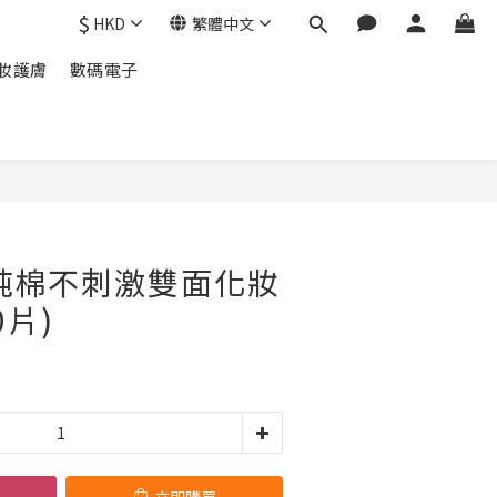
$
HKD
繁體中文
妝護膚
數碼電子
立即購買
純棉不刺激雙面化妝
0片)