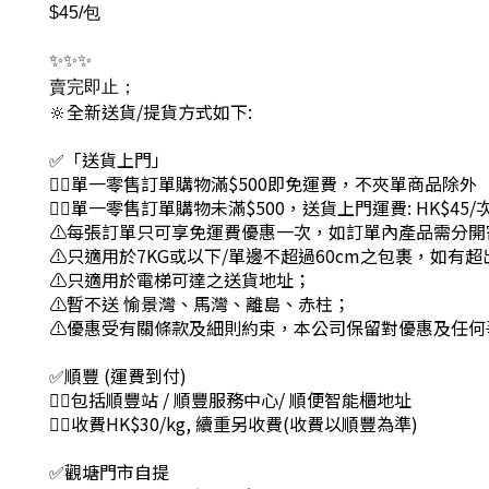
$45/包
✨✨✨
賣完即止；
🔆全新送貨/提貨方式如下:
✅「送貨上門」
👉🏻單一零售訂單購物滿$500即免運費，不夾單商品除外
👉🏻單一零售訂單購物未滿$500，送貨上門運費: HK$45/
⚠每張訂單只可享免運費優惠一次，如訂單內產品需分開
⚠只適用於7KG或以下/單邊不超過60cm之包裹，如有
⚠只適用於電梯可達之送貨地址；
⚠暫不送 愉景灣、馬灣、離島、赤柱；
⚠優惠受有關條款及細則約束，本公司保留對優惠及任何
✅順豐 (運費到付)
👉🏻包括順豐站 / 順豐服務中心/ 順便智能櫃地址
👉🏻收費HK$30/kg, 續重另收費(收費以順豐為準)
✅觀塘門市自提