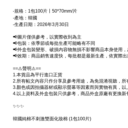
-規格：1包100片丨50*70mm/片
-產地：韓國
-生產日期
：
2026年3月30日
📢圖片僅供參考，以實際收到為主
📢包裝：依季節或每批生產可能略有不同
📢外盒包裝變形、破損內容物無損不影響商品本身使用，
📢效期：商品銷售速度快，每批都是最新生產，依實際出
==⚠️聲明⚠️==
1.本貨品為平行進口正貨
2.所有帖文內容只作分享及參考用途，為免混淆視聽，
3.顏色或因拍攝器材或顯示螢幕等因素而與實物有異，
4.以上資料及外盒包裝只供參考，商品外盒原廠有更換
✨✨✨
韓國純棉不刺激雙面化妝棉 (1包100片)