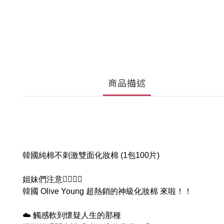
商品描述
韓國純棉不刺激雙面化妝棉 (1包100片)
姐妹們注意🙋‍♀️🙋‍♀️
韓國 Olive Young 超熱銷的神級化妝棉 來啦！！
☁️ 觸感軟到懷疑人生的那種