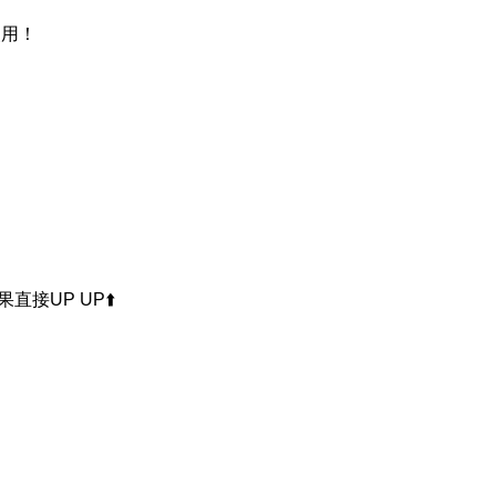
使用！
接UP UP⬆️