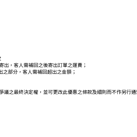
次
寄出，客人需補回之後寄出訂單之運費；
超出之部分，客人需補回超出之金額；
爭議之最終決定權，並可更改此優惠之條款及細則而不作另行通