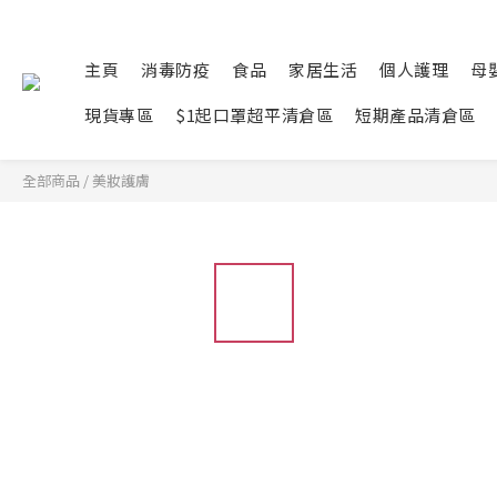
主頁
消毒防疫
食品
家居生活
個人護理
母
現貨專區
$1起口罩超平清倉區
短期產品清倉區
全部商品
/
美妝護膚