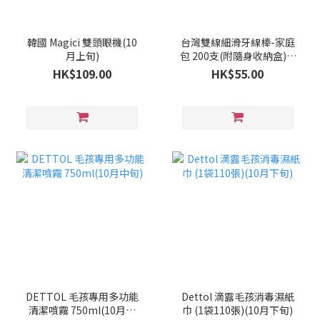
韓國 Magici 雙頭眼機(10
台灣雙線細滑牙線棒-家庭
月上旬)
包 200支(附隨身收納盒)(9
月下旬)
HK$109.00
HK$55.00
DETTOL 毛孩專用多功能
Dettol 滴露毛孩消毒濕紙
清潔噴霧 750ml(10月中
巾 (1袋110張)(10月下旬)