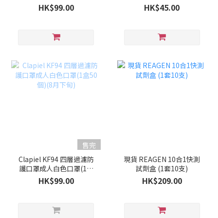
50個)(9月上旬)
HK$99.00
HK$45.00
售完
Clapiel KF94 四層過濾防
現貨 REAGEN 10合1快測
護口罩成人白色口罩(1盒
試劑盒 (1套10支)
50個)(8月下旬)
HK$99.00
HK$209.00