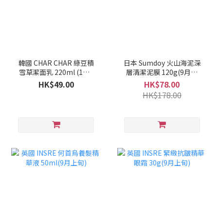
韓國 CHAR CHAR 綠豆積
日本 Sumdoy 火山海泥深
雪草潔面乳 220ml (1套2
層清潔泥膜 120g(9月上
支)(10月上旬)
旬)
HK$49.00
HK$78.00
HK$178.00