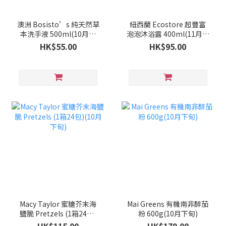
澳洲 Bosisto’s 純天然草
紐西蘭 Ecostore 超豐富
本洗手液 500ml(10月下
泡泡沐浴露 400ml(11月中
旬)
旬)
HK$55.00
HK$95.00
Macy Taylor 蜜糖芥末海
Mai Greens 有機南非醉茄
鹽脆 Pretzels (1箱24包)
粉 600g(10月下旬)
(10月下旬)