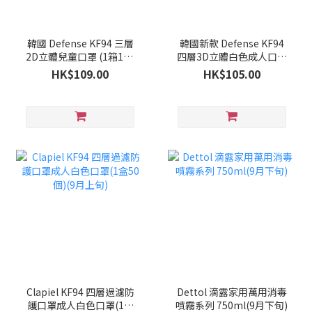
韓國 Defense KF94 三層
韓國新款 Defense KF94
2D立體兒童口罩 (1箱100
四層3D立體白色成人口罩
個)(9月下旬)
(1箱100個)(9月下旬)
HK$109.00
HK$105.00
Clapiel KF94 四層過濾防
Dettol 滴露家用萬用消毒
護口罩成人白色口罩(1盒
噴霧系列 750ml(9月下旬)