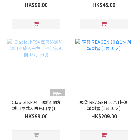
50個)(9月上旬)
HK$99.00
HK$45.00
售完
Clapiel KF94 四層過濾防
現貨 REAGEN 10合1快測
護口罩成人白色口罩(1盒
試劑盒 (1套10支)
50個)(8月下旬)
HK$99.00
HK$209.00