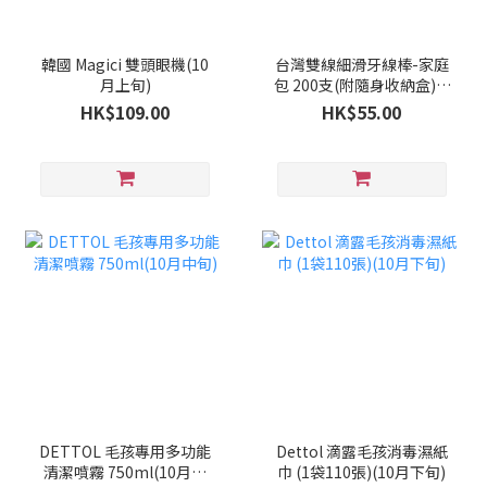
韓國 Magici 雙頭眼機(10
台灣雙線細滑牙線棒-家庭
月上旬)
包 200支(附隨身收納盒)(9
月下旬)
HK$109.00
HK$55.00
DETTOL 毛孩專用多功能
Dettol 滴露毛孩消毒濕紙
清潔噴霧 750ml(10月中
巾 (1袋110張)(10月下旬)