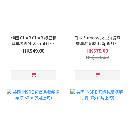
韓國 CHAR CHAR 綠豆積
日本 Sumdoy 火山海泥深
雪草潔面乳 220ml (1套2
層清潔泥膜 120g(9月上
支)(10月上旬)
旬)
HK$49.00
HK$78.00
HK$178.00