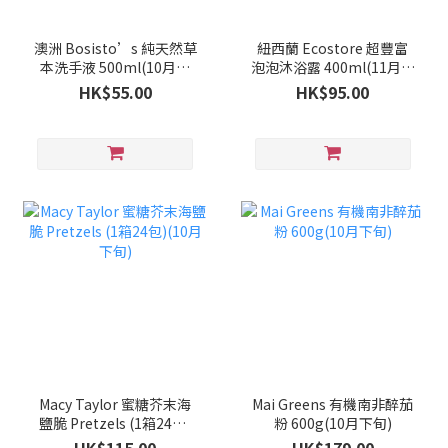
澳洲 Bosisto’s 純天然草
紐西蘭 Ecostore 超豐富
本洗手液 500ml(10月下
泡泡沐浴露 400ml(11月中
旬)
旬)
HK$55.00
HK$95.00
Macy Taylor 蜜糖芥末海
Mai Greens 有機南非醉茄
鹽脆 Pretzels (1箱24包)
粉 600g(10月下旬)
(10月下旬)