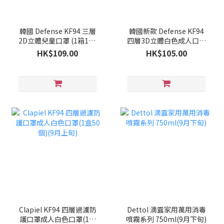
韓國 Defense KF94 三層
韓國新款 Defense KF94
2D立體兒童口罩 (1箱100
四層3D立體白色成人口罩
個)(9月下旬)
(1箱100個)(9月下旬)
HK$109.00
HK$105.00
Clapiel KF94 四層過濾防
Dettol 滴露家用萬用消毒
護口罩成人白色口罩(1盒
噴霧系列 750ml(9月下旬)