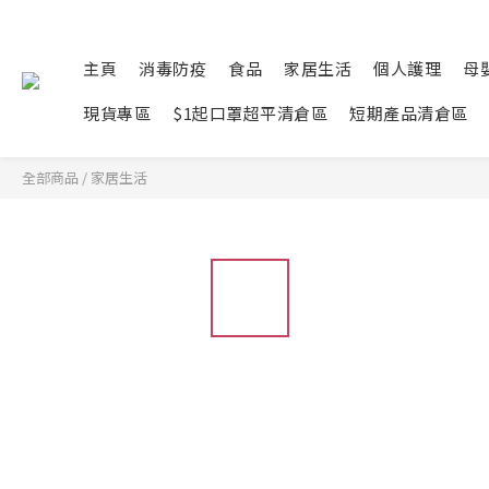
主頁
消毒防疫
食品
家居生活
個人護理
母
現貨專區
$1起口罩超平清倉區
短期產品清倉區
全部商品
/
家居生活