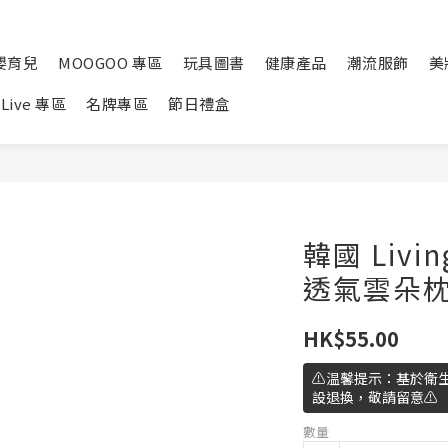
嬰育兒
MOOGOO 專區
玩具圖書
健康產品
潮流服飾
美
Live 專區
名牌專區
節日禮盒
韓國 Livi
透氣雲朵枕
HK$55.00
⚠️温馨提示：基於衛
設退換，敬請留意⚠️
數量