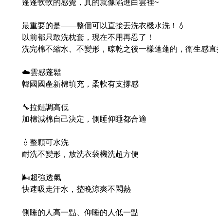
蓬蓬軟軟的感覺，真的就像陷進白雲裡~
最重要的是——整個可以直接丟洗衣機水洗！💧
以前都只敢洗枕套，現在不用再忍了！
洗完棉不縮水、不變形，晾乾之後一樣蓬蓬的，衛生感直接
☁️雲感蓬鬆
韓國國產新棉填充，柔軟有支撐感
🔧拉鏈調高低
加棉減棉自己決定，側睡仰睡都合適
💧整顆可水洗
耐洗不變形，放洗衣袋機洗超方便
🌬️超強透氣
快速吸走汗水，整晚涼爽不悶熱
側睡的人高一點、仰睡的人低一點