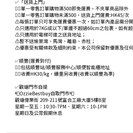
✅「送貨上門」
👉🏻單一零售訂單購物滿500即免運費，不夾單商品除外
👉🏻單一零售訂單購物未滿500，送貨上門運費:HK45/次
⚠每張訂單只可享免運費優惠一次，如訂單內產品需分
⚠只適用於7KG或以下/單邊不超過60cm之包裹，如
⚠只適用於電梯可達之送貨地址；
⚠暫不送愉景灣、馬灣、離島、赤柱；
⚠優惠受有關條款及細則約束，本公司保留對優惠及任
✅順豐(運費到付)
👉🏻包括順豐站/順豐服務中心/順便智能櫃地址
👉🏻收費HK30/kg，續重另收費(收費以順豐為準)
✅觀塘門市自提
📮OzzieBestbuy自取門市📮
觀塘偉業街 209-211號富合工廠大廈5樓B室
星期一至五：10:30-7PM、星期六：10-1PM
星期日及公眾假期休息