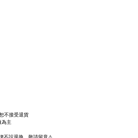
恕不接受退貨
廠為主
律不設退換，敬請留意⚠️