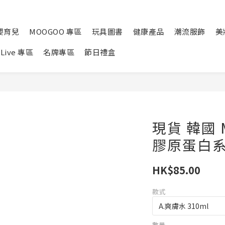
嬰育兒
MOOGOO 專區
玩具圖書
健康產品
潮流服飾
美
Live 專區
名牌專區
節日禮盒
現貨 韓國 M
膠原蛋白
HK$85.00
款式
數量