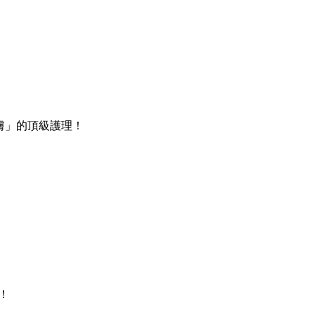
滿肌膚」的頂級護理！
！