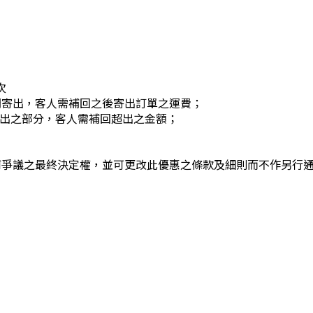
次
開寄出，客人需補回之後寄出訂單之運費；
有超出之部分，客人需補回超出之金額；
何爭議之最終決定權，並可更改此優惠之條款及細則而不作另行