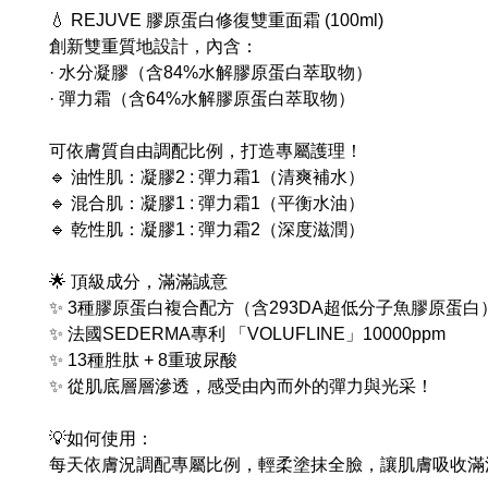
💧 REJUVE 膠原蛋白修復雙重面霜 (100ml)
創新雙重質地設計，內含：
· 水分凝膠（含84%水解膠原蛋白萃取物）
· 彈力霜（含64%水解膠原蛋白萃取物）
可依膚質自由調配比例，打造專屬護理！
🔹 油性肌：凝膠2 : 彈力霜1（清爽補水）
🔹 混合肌：凝膠1 : 彈力霜1（平衡水油）
🔹 乾性肌：凝膠1 : 彈力霜2（深度滋潤）
🌟 頂級成分，滿滿誠意
✨ 3種膠原蛋白複合配方（含293DA超低分子魚膠原蛋白
✨ 法國SEDERMA專利 「VOLUFLINE」10000ppm
✨ 13種胜肽 + 8重玻尿酸
✨ 從肌底層層滲透，感受由內而外的彈力與光采！
💡如何使用：
每天依膚況調配專屬比例，輕柔塗抹全臉，讓肌膚吸收滿