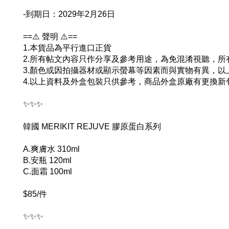
-
到期日：2029年2月26日
==⚠️ 聲明 ⚠️==
1.本貨品為平行進口正貨
2.所有帖文內容只作分享及參考用途，為免混淆視聽，
3.顏色或因拍攝器材或顯示螢幕等因素而與實物有異，
4.以上資料及外盒包裝只供參考，商品外盒原廠有更換
✨✨✨
韓國 MERIKIT REJUVE 膠原蛋白系列
A.爽膚水 310ml
B.安瓶 120ml
C.面霜 100ml
$85/件
✨✨✨