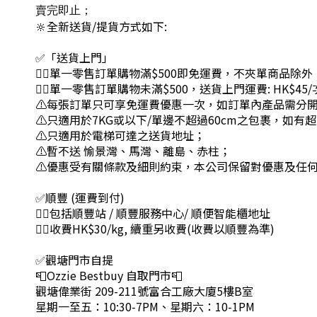
賣完即止；
🔆全新送貨/提貨方式如下:
✅「送貨上門」
👉🏻單一零售訂單購物滿$500即免運費，不夾單商品除外
👉🏻單一零售訂單購物未滿$500，送貨上門運費: HK$45/
⚠每張訂單只可享免運費優惠一次，如訂單內產品需分
⚠只適用於7KG或以下/單邊不超過60cm之包裹，如
⚠只適用於電梯可達之送貨地址；
⚠暫不送 愉景灣、馬灣、離島、赤柱；
⚠優惠受有關條款及細則約束，本公司保留對優惠及任
✅順豐 (運費到付)
👉🏻包括順豐站 / 順豐服務中心/ 順便智能櫃地址
👉🏻收費HK$30/kg, 續重另收費(收費以順豐為準)
✅觀塘門市自提
📮Ozzie Bestbuy 自取門市📮
觀塘偉業街 209-211號富合工廠大廈5樓B室
星期一至五：10:30-7PM、星期六：10-1PM