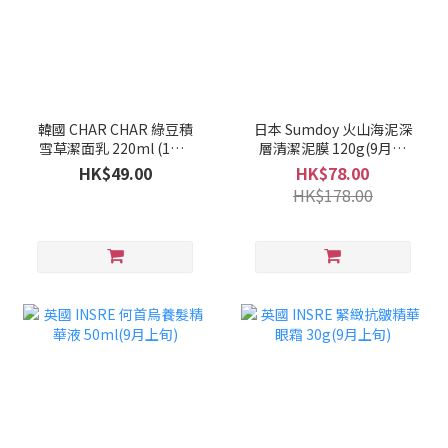
韓國 CHAR CHAR 綠豆積
日本 Sumdoy 火山海泥深
雪草潔面乳 220ml (1套2
層清潔泥膜 120g(9月上
支)(10月上旬)
旬)
HK$49.00
HK$78.00
HK$178.00