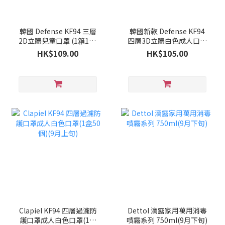
韓國 Defense KF94 三層
韓國新款 Defense KF94
2D立體兒童口罩 (1箱100
四層3D立體白色成人口罩
個)(9月下旬)
(1箱100個)(9月下旬)
HK$109.00
HK$105.00
Clapiel KF94 四層過濾防
Dettol 滴露家用萬用消毒
護口罩成人白色口罩(1盒
噴霧系列 750ml(9月下旬)