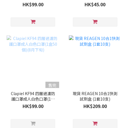
50個)(9月上旬)
HK$99.00
HK$45.00
售完
Clapiel KF94 四層過濾防
現貨 REAGEN 10合1快測
護口罩成人白色口罩(1盒
試劑盒 (1套10支)
50個)(8月下旬)
HK$99.00
HK$209.00