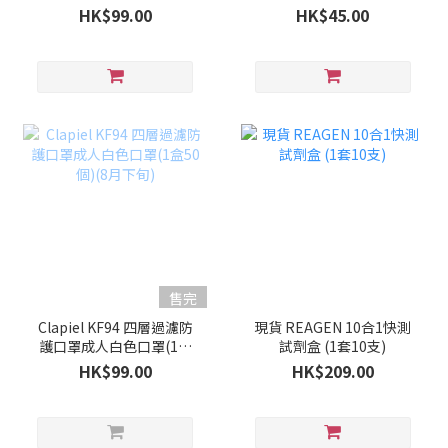
50個)(9月上旬)
HK$99.00
HK$45.00
售完
Clapiel KF94 四層過濾防
現貨 REAGEN 10合1快測
護口罩成人白色口罩(1盒
試劑盒 (1套10支)
50個)(8月下旬)
HK$99.00
HK$209.00