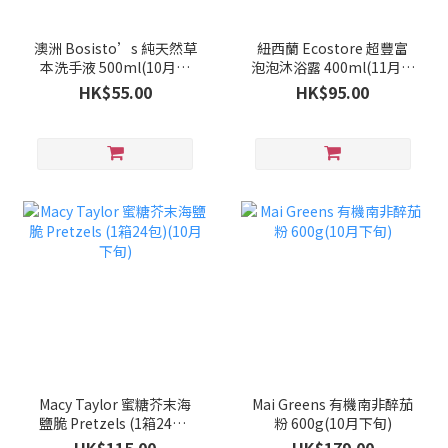
澳洲 Bosisto’s 純天然草
紐西蘭 Ecostore 超豐富
本洗手液 500ml(10月下
泡泡沐浴露 400ml(11月中
旬)
旬)
HK$55.00
HK$95.00
Macy Taylor 蜜糖芥末海
Mai Greens 有機南非醉茄
鹽脆 Pretzels (1箱24包)
粉 600g(10月下旬)
(10月下旬)