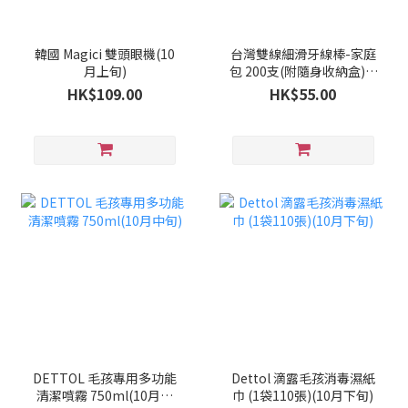
韓國 Magici 雙頭眼機(10
台灣雙線細滑牙線棒-家庭
月上旬)
包 200支(附隨身收納盒)(9
月下旬)
HK$109.00
HK$55.00
DETTOL 毛孩專用多功能
Dettol 滴露毛孩消毒濕紙
清潔噴霧 750ml(10月中
巾 (1袋110張)(10月下旬)