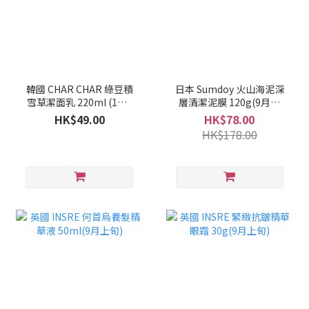
韓國 CHAR CHAR 綠豆積
日本 Sumdoy 火山海泥深
雪草潔面乳 220ml (1套2
層清潔泥膜 120g(9月上
支)(10月上旬)
旬)
HK$49.00
HK$78.00
HK$178.00