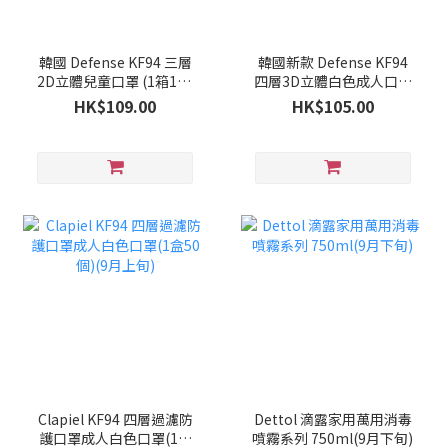
韓國 Defense KF94 三層
韓國新款 Defense KF94
2D立體兒童口罩 (1箱100
四層3D立體白色成人口罩
個)(9月下旬)
(1箱100個)(9月下旬)
HK$109.00
HK$105.00
Clapiel KF94 四層過濾防
Dettol 滴露家用萬用消毒
護口罩成人白色口罩(1盒
噴霧系列 750ml(9月下旬)