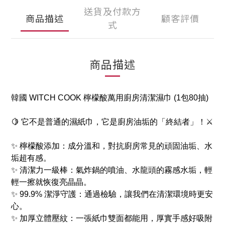
送貨及付款方
商品描述
顧客評價
式
商品描述
韓國 WITCH COOK 檸檬酸萬用廚房清潔濕巾 (1包80抽)
🍋 它不是普通的濕紙巾，它是廚房油垢的「終結者」！⚔️
✨ 檸檬酸添加：成分溫和，對抗廚房常見的頑固油垢、水
垢超有感。
✨ 清潔力一級棒：氣炸鍋的噴油、水龍頭的霧感水垢，輕
輕一擦就恢復亮晶晶。
✨ 99.9% 潔淨守護：通過檢驗，讓我們在清潔環境時更安
心。
✨ 加厚立體壓紋：一張紙巾雙面都能用，厚實手感好吸附