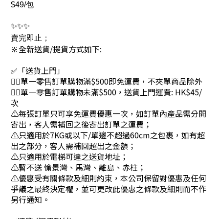
$49/包
✨✨✨
賣完即止；
🔆全新送貨/提貨方式如下:
✅「送貨上門」
👉🏻單一零售訂單購物滿$500即免運費，不夾單商品除外
👉🏻單一零售訂單購物未滿$500，送貨上門運費: HK$45/
次
⚠每張訂單只可享免運費優惠一次，如訂單內產品需分開
寄出，客人需補回之後寄出訂單之運費；
⚠只適用於7KG或以下/單邊不超過60cm之包裹，如有超
出之部分，客人需補回超出之金額；
⚠只適用於電梯可達之送貨地址；
⚠暫不送 愉景灣、馬灣、離島、赤柱；
⚠優惠受有關條款及細則約束，本公司保留對優惠及任何
爭議之最終決定權，並可更改此優惠之條款及細則而不作
另行通知。