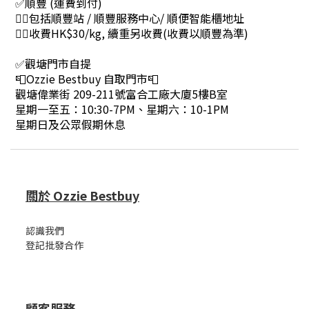
✅順豐 (運費到付)
👉🏻包括順豐站 / 順豐服務中心/ 順便智能櫃地址
👉🏻收費HK$30/kg, 續重另收費(收費以順豐為準)
✅觀塘門市自提
📮Ozzie Bestbuy 自取門市📮
觀塘偉業街 209-211號富合工廠大廈5樓B室
星期一至五：10:30-7PM、星期六：10-1PM
星期日及公眾假期休息
關於 Ozzie Bestbuy
認識我們
登記批發合作
顧客服務