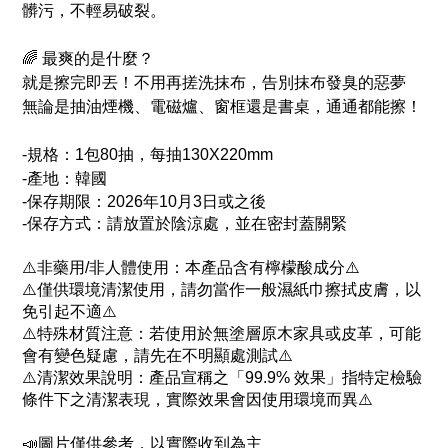
髒污，不輕易破裂。
🌈 最爽的是什麼？
就是擦完即丟！不用再搓洗抹布，告別抹布發臭的惡夢
無論是抽油煙機、電磁爐、窗框還是書桌，通通都能擦！
-規格：1包80抽，每抽130X220mm
-產地：韓國
-保存期限：
2026年10月3日或之後
-保存方式：請放置於陰涼處，並在密封蓋關緊
⚠️非藥用/非人體使用：本產品含有檸檬酸成分⚠️
⚠️僅供環境清潔使用，請勿當作一般濕紙巾擦拭皮膚，以
免引起不適⚠️
⚠️特殊材質注意：若使用於無塗層原木家具或皮革，可能
會有變色疑慮，請先在不明顯處測試⚠️
⚠️清潔效果說明：產品宣稱之「99.9% 效果」指特定檢驗
條件下之清潔表現，實際效果會因使用環境而異⚠️
📣圖片僅供參考，以實際收到為主