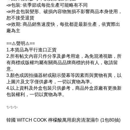
📣包裝: 依季節或每批生產可能略有不同
📣外盒包裝變形、破損內容物無損不影響商品本身使用，
恕不接受退貨
📣效期: 商品銷售速度快，每批都是最新生產，依實際出
廠為主
==⚠️聲明⚠️==
1.本貨品為平行進口正貨
2.所有帖文內容只作分享及參考用途，為免混淆視聽，所
有商標或版權均屬有關商品品牌商標的持有人，敬請留
意。
3.顏色或因拍攝器材或顯示螢幕等因素而與實物有異，以
上圖片及文字僅供參考，一切以實物為準。
4.以上資料及外盒包裝只供參考，商品外盒原廠有更換新
包裝權利，一切以實物為準。
✨✨✨
韓國 WITCH COOK 檸檬酸萬用廚房清潔濕巾 (1包80抽)