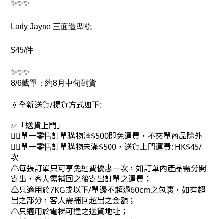
✨✨✨
Lady Jayne 三面造型梳
$45/件
✨✨✨
8/6截單；約8月中旬到貨
🔆全新送貨/提貨方式如下:
✅「送貨上門」
👉🏻單一零售訂單購物滿$500即免運費，不夾單商品除外
👉🏻單一零售訂單購物未滿$500，送貨上門運費: HK$45/
次
⚠每張訂單只可享免運費優惠一次，如訂單內產品需分開
寄出，客人需補回之後寄出訂單之運費；
⚠只適用於7KG或以下/單邊不超過60cm之包裹，如有超
出之部分，客人需補回超出之金額；
⚠只適用於電梯可達之送貨地址；