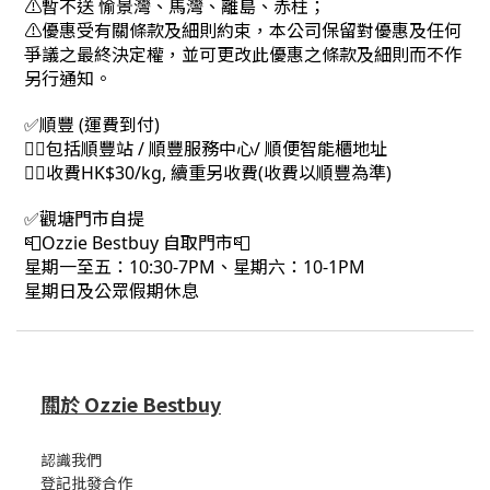
⚠暫不送 愉景灣、馬灣、離島、赤柱；
⚠優惠受有關條款及細則約束，本公司保留對優惠及任何
爭議之最終決定權，並可更改此優惠之條款及細則而不作
另行通知。
✅順豐 (運費到付)
👉🏻包括順豐站 / 順豐服務中心/ 順便智能櫃地址
👉🏻收費HK$30/kg, 續重另收費(收費以順豐為準)
✅觀塘門市自提
📮Ozzie Bestbuy 自取門市📮
星期一至五：10:30-7PM、星期六：10-1PM
星期日及公眾假期休息
關於 Ozzie Bestbuy
認識我們
登記批發合作